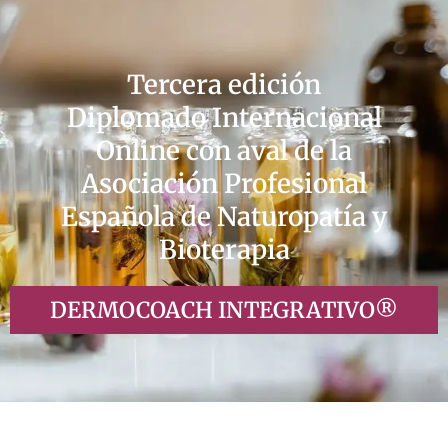
Tercera edición
Diplomado Internacional
Online con aval de la
Asociación Profesional
Española de Naturopatía y
Bioterapia
DERMOCOACH INTEGRATIVO®